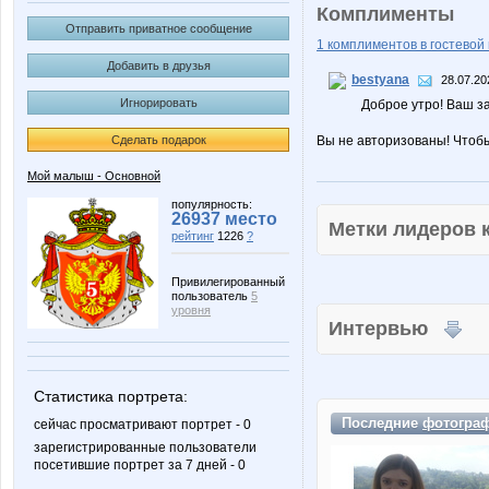
Комплименты
Отправить приватное сообщение
1 комплиментов в гостевой 
Добавить в друзья
bestyana
28.07.20
Игнорировать
Доброе утро! Ваш за
Сделать подарок
Вы не авторизованы! Чтоб
Мой малыш - Основной
популярность:
26937 место
Метки лидеров
рейтинг
1226
?
Привилегированный
пользователь
5
уровня
Интервью
Статистика портрета:
Последние
фотогра
сейчас просматривают портрет - 0
зарегистрированные пользователи
посетившие портрет за 7 дней - 0